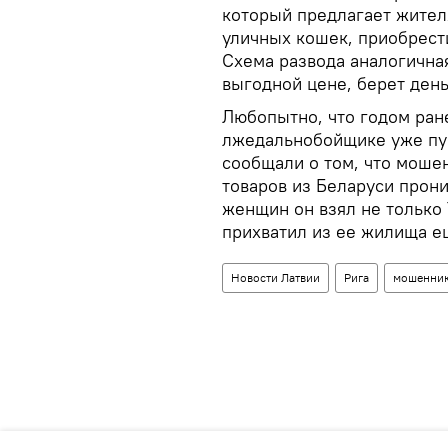
который предлагает жител
уличных кошек, приобрест
Схема развода аналогичная
выгодной цене, берет день
Любопытно, что годом ра
лжедальнобойщике уже пуб
сообщали о том, что моше
товаров из Беларуси прон
женщин он взял не только 
прихватил из ее жилища е
Новости Латвии
Рига
мошенни