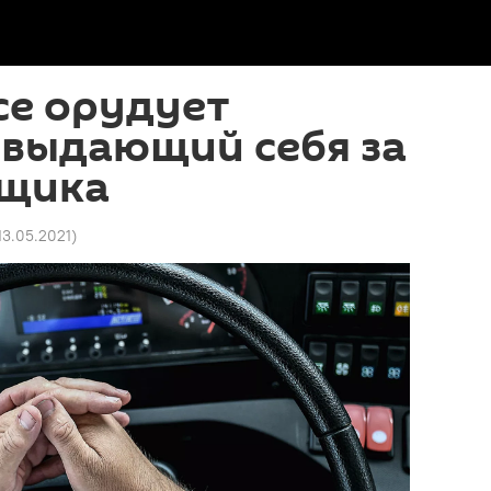
се орудует
 выдающий себя за
щика
 13.05.2021
)