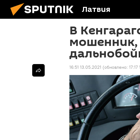
Латвия
В Кенгараг
мошенник,
дальнобой
16:51 13.05.2021
(обновлено:
17:17