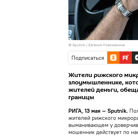
© Sputnik / Евгения Новоженина
Подписаться
Жители рижского микр
злоумышленнике, кот
жителей деньги, обещ
границы
РИГА, 13 мая — Sputnik.
Пол
жителей рижского микрора
выманивающем у доверчивы
мошенник действует по нак