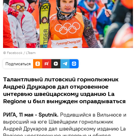
©
Facebook / LTeam
Подписаться
Талантливый литовский горнолыжник
Андрей Друкаров дал откровенное
интервью швейцарскому изданию La
Regione и был вынужден оправдываться
РИГА, 11 мая - Sputnik.
Родившийся в Вильнюсе и
выросший на юге Швейцарии горнолыжник
Андрей Друкаров дал швейцарскому изданию La
Regione неосторожное интервью и обидел