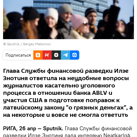
© Sputnik / Sergey Melkonov
Подписаться
Глава Службы финансовой разведки Илзе
Знотиня ответила на неудобные вопросы
журналистов касательно уголовного
процесса в отношении банка ABLV и
участия США в подготовке поправок к
латвийскому закону "о грязных деньгах", а
на некоторые и вовсе не смогла ответить
РИГА, 26 апр — Sputnik.
Глава Службы финансовой
разведки Илзе Знотиня дала интервью Neatkarīgā.