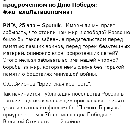
приуроченном ко Дню Победы:
#жителиЛатвиипомнят
РИГА, 25 апр — Sputnik.
"Имеем ли мы право
забывать, что стоили нам мир и свобода? Разве не
было бы такое забвение предательством перед
памятью павших воинов, перед горем безутешных
матерей, одиноких вдов, осиротевших детей?
Этого нельзя забывать во имя нашей упорной
борьбы за мир, которая немыслима без горькой
памяти о бедствиях минувшей войны."
С.С.Смирнов "Брестская крепость".
Так начинается публикация посольства России в
Латвии, где всех желающих приглашают принять
участие в онлайн-флешмобе "Помню. Горжусь",
приуроченном к 76-летию со дня Победы в
Великой Отечественной войне.