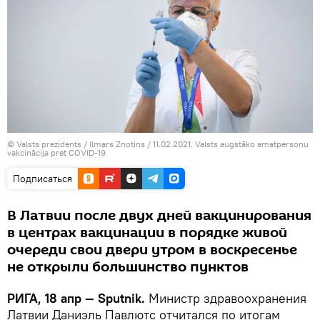
©
Valsts prezidents / Ilmars Znotins
/
11.02.2021. Valsts augstāko amatpersonu
vakcinācija pret COVID-19
Подписаться
В Латвии после двух дней вакцинирования
в центрах вакцинации в порядке живой
очереди свои двери утром в воскресенье
не открыли большинство пунктов
РИГА, 18 апр — Sputnik.
Министр здравоохранения
Латвии Даниэль Павлютс отчитался по итогам