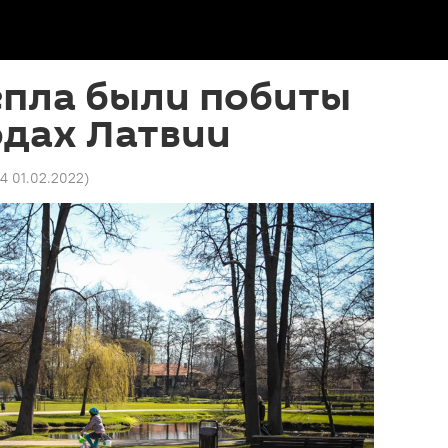
епла были побиты
одах Латвии
4 01.02.2022
)