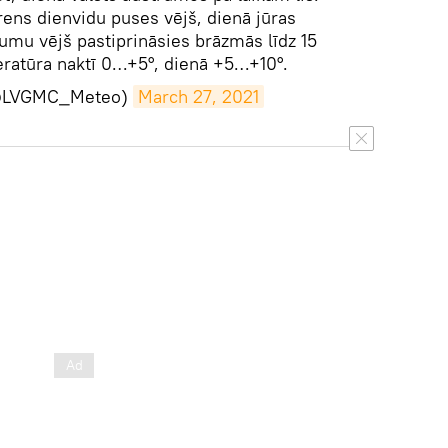
rens dienvidu puses vējš, dienā jūras
tumu vējš pastiprināsies brāzmās līdz 15
ratūra naktī 0…+5°, dienā +5…+10°.
(@LVGMC_Meteo)
March 27, 2021