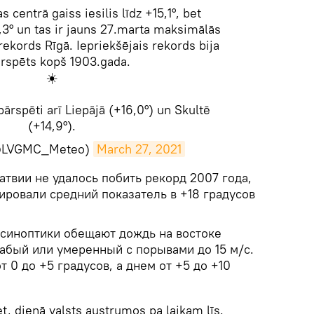
 centrā gaiss iesilis līdz +15,1°, bet
,3° un tas ir jauns 27.marta maksimālās
ekords Rīgā. Iepriekšējais rekords bija
rspēts kopš 1903.gada.
☀️
pārspēti arī Liepājā (+16,0°) un Skultē
(+14,9°).
(@LVGMC_Meteo)
March 27, 2021
атвии не удалось побить рекорд 2007 года,
ировали средний показатель в +18 градусов
 синоптики обещают дождь на востоке
лабый или умеренный с порывами до 15 м/с.
 0 до +5 градусов, а днем от +5 до +10
t, dienā valsts austrumos pa laikam līs.