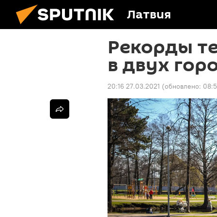
Латвия
Рекорды т
в двух гор
20:16 27.03.2021
(обновлено:
08:5