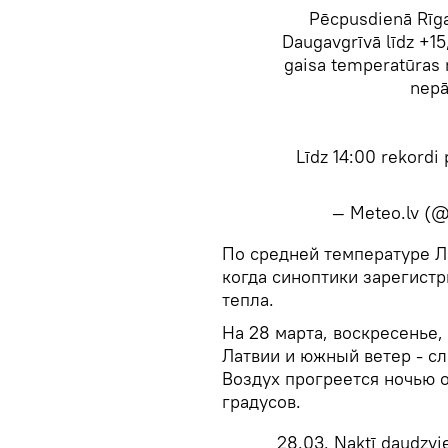
Pēcpusdienā Rīgas
Daugavgrīvā līdz +15
gaisa temperatūras r
nepā
Līdz 14:00 rekordi 
— Meteo.lv 
​По средней температуре Л
когда синоптики зарегистр
тепла.
На 28 марта, воскресенье,
Латвии и южный ветер - с
Воздух прогреется ночью от
градусов.
28.03. Naktī daudzvie