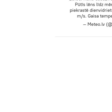
Pūtīs lēns līdz mē
piekrastē dienvidrie
m/s. Gaisa tempe
— Meteo.lv 