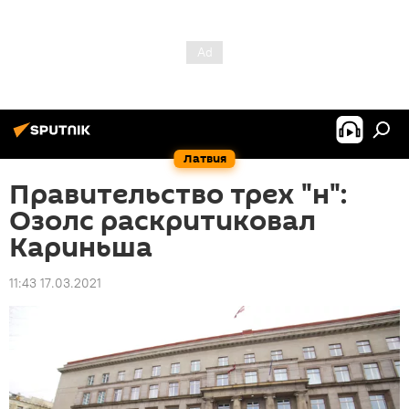
Латвия
Правительство трех "н":
Озолс раскритиковал
Кариньша
11:43 17.03.2021