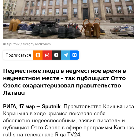
© Sputnik / Sergey Melkonov
Подписаться
Неуместные люди в неуместное время в
неуместном месте - так публицист Отто
Озолс охарактеризовал правительство
Латвии
РИГА, 17 мар — Sputnik
. Правительство Кришьяниса
Кариньша в ходе кризиса показало себя
абсолютно недееспособным, заявил писатель и
публицист Отто Озолс в эфире программы Kārtības
rullis на телеканале Rīga TV24.