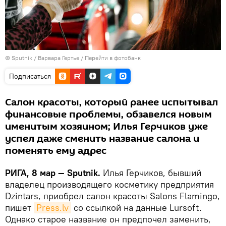
© Sputnik / Варвара Гертье
/
Перейти в фотобанк
Подписаться
Салон красоты, который ранее испытывал
финансовые проблемы, обзавелся новым
именитым хозяином; Илья Герчиков уже
успел даже сменить название салона и
поменять ему адрес
РИГА, 8 мар — Sputnik.
Илья Герчиков, бывший
владелец производящего косметику предприятия
Dzintars, приобрел салон красоты Salons Flamingo,
пишет
Press.lv
со ссылкой на данные Lursoft.
Однако старое название он предпочел заменить,