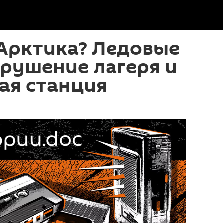
Арктика? Ледовые
крушение лагеря и
я станция