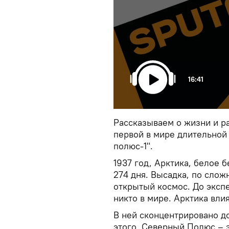
16:41
Рассказываем о жизни и р
первой в мире длительной
полюс-1".
1937 год, Арктика, белое 
274 дня. Высадка, по слож
открытый космос. До эксп
никто в мире. Арктика вли
В ней сконцентрировано д
этого, Северный Полюс – э