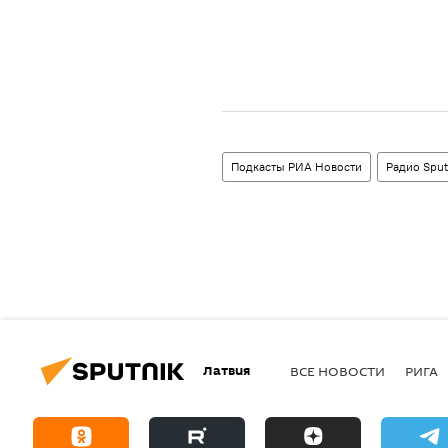
Подкасты РИА Новости
Радио Sput
Латвия
ВСЕ НОВОСТИ
РИГА