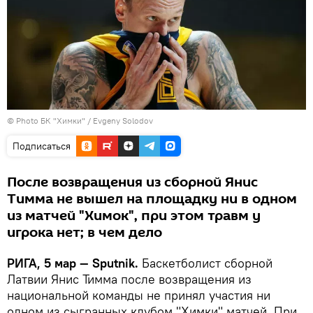
© Photo
БК "Химки" / Evgeny Solodov
Подписаться
После возвращения из сборной Янис
Тимма не вышел на площадку ни в одном
из матчей "Химок", при этом травм у
игрока нет; в чем дело
РИГА, 5 мар — Sputnik.
Баскетболист сборной
Латвии Янис Тимма после возвращения из
национальной команды не принял участия ни
одном из сыгранных клубом "Химки" матчей. При