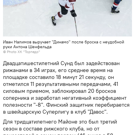
Иван Налимов выручает "Динамо" после броска с неудобной
руки Антона Шенфельда
© Photo ХК "Торпедо"
Двадцатишестилетний Сунд был задействован
рижанами в 34 играх, его среднее время на
площадке составило 18 минут 21 секунду, он
отметился 11 результативными передачами, 41
силовым приемом, заблокировал 20 бросков
соперника и заработал негативный коэффициент
полезности "-8". Финский защитник перебирается
в швейцарскую Суперлигу в клуб "Давос".
Для тридцатилетнего Майоне это был третий
сезон в составе рижского клуба, но от