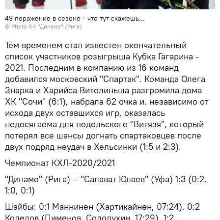
49 поражение в сезоне - что тут скажешь...
© Photo
ХК "Динамо" (Рига)
Тем временем стал известен окончательный
список участников розыгрыша Кубка Гагарина -
2021. Последним в компанию из 16 команд
добавился московский "Спартак". Команда Олега
Знарка и Харийса Витолиньша разгромила дома
ХК "Сочи" (6:1), набрала 62 очка и, независимо от
исхода двух оставшихся игр, оказалась
недосягаема для подольского "Витязя", который
потерял все шансы догнать спартаковцев после
двух подряд неудач в Хельсинки (1:5 и 2:3).
Чемпионат КХЛ-2020/2021
"Динамо" (Рига) – "Салават Юлаев" (Уфа) 1:3 (0:2,
1:0, 0:1)
Шайбы: 0:1 Маннинен (Хартикайнен, 07:24). 0:2
Коледов (Пименов, Солодухин, 17:29). 1:2