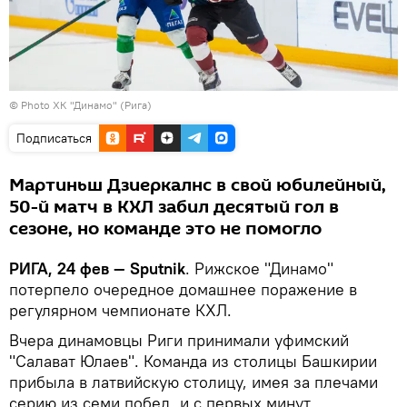
© Photo
ХК "Динамо" (Рига)
Подписаться
Мартиньш Дзиеркалнс в свой юбилейный,
50-й матч в КХЛ забил десятый гол в
сезоне, но команде это не помогло
РИГА, 24 фев — Sputnik
. Рижское "Динамо"
потерпело очередное домашнее поражение в
регулярном чемпионате КХЛ.
Вчера динамовцы Риги принимали уфимский
"Салават Юлаев". Команда из столицы Башкирии
прибыла в латвийскую столицу, имея за плечами
серию из семи побед, и с первых минут