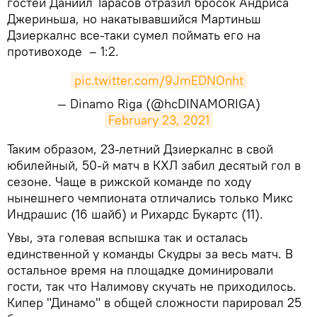
гостей Даниил Тарасов отразил бросок Андриса
Джериньша, но накатывавшийся Мартиньш
Дзиеркалнс все-таки сумел поймать его на
противоходе – 1:2.
pic.twitter.com/9JmEDNOnht
— Dinamo Riga (@hcDINAMORIGA)
February 23, 2021
​Таким образом, 23-летний Дзиеркалнс в свой
юбилейный, 50-й матч в КХЛ забил десятый гол в
сезоне. Чаще в рижской команде по ходу
нынешнего чемпионата отличались только Микс
Индрашис (16 шайб) и Рихардс Букартс (11).
Увы, эта голевая вспышка так и осталась
единственной у команды Скудры за весь матч. В
остальное время на площадке доминировали
гости, так что Налимову скучать не приходилось.
Кипер "Динамо" в общей сложности парировал 25