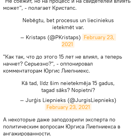
​"Не сбежит, но на процесс и на свидетелей влиять
может", - полагает Кристапс.
Nebēgtu, bet procesus un lieciniekus
ietekmēt var.
— Kristaps (@PKristaps)
February 23, 
2021
​"Как так, что до этого 15 лет не влиял, а теперь
начнет? Серьезно?", - оппонировал
комментаторам Юргис Лиепниекс.
Kā tad, līdz šim neietekmēja 15 gadus,
tagad sāks? Nopietni?
— Jurģis Liepnieks (@JurgisLiepnieks)
February 23, 2021
​А некоторые даже заподозрили эксперта по
политическим вопросам Юргиса Лиепниекса в
ангажированности.