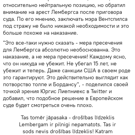
относительно нейтральную позицию, но обратил
внимание на арест Лембергса после приговора
суда. По его мнению, заключать мэра Вентспилса
под стражу не было никакой необходимости и это
больше похоже на наказание.
"Это все-таки нужно сказать - мера пресечения
для Лембергса абсолютно необоснованна. Это
наказание, а не мера пресечения! Каждому ясно,
что он никуда не убежит. Не убегал 15 лет, не
убежит и теперь. Даже санкции США в своем роде
это гарантируют. Это действительно выглядит как
потворство толпе и Бордансу", - поделился своей
точкой зрения Юргис Лиепниекс в Twitter и
добавил, что подобное решение в Европейском
суде будет смотреться очень плохо.
Tas tomēr jāpasaka - drošības līdzeklis
Lembergam ir pilnigi nepamatots. Tas ir
sods nevis drošības līdzeklis! Katram