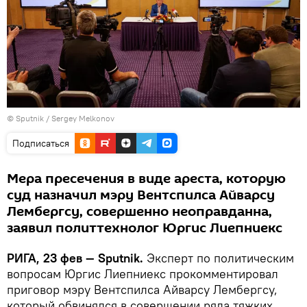
© Sputnik / Sergey Melkonov
Подписаться
Мера пресечения в виде ареста, которую
суд назначил мэру Вентспилса Айварсу
Лембергсу, совершенно неоправданна,
заявил политтехнолог Юргис Лиепниекс
РИГА, 23 фев — Sputnik.
Эксперт по политическим
вопросам Юргис Лиепниекс прокомментировал
приговор мэру Вентспилса Айварсу Лембергсу,
который обвинялся в совершении ряда тяжких