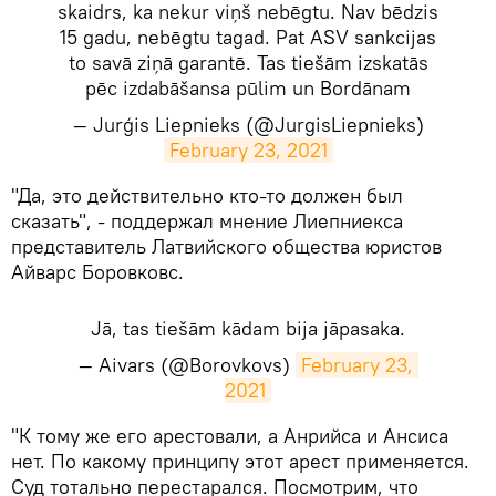
skaidrs, ka nekur viņš nebēgtu. Nav bēdzis
15 gadu, nebēgtu tagad. Pat ASV sankcijas
to savā ziņā garantē. Tas tiešām izskatās
pēc izdabāšansa pūlim un Bordānam
— Jurģis Liepnieks (@JurgisLiepnieks)
February 23, 2021
​"Да, это действительно кто-то должен был
сказать", - поддержал мнение Лиепниекса
представитель Латвийского общества юристов
Айварс Боровковс.
Jā, tas tiešām kādam bija jāpasaka.
— Aivars (@Borovkovs)
February 23, 
2021
​"К тому же его арестовали, а Анрийса и Ансиса
нет. По какому принципу этот арест применяется.
Суд тотально перестарался. Посмотрим, что