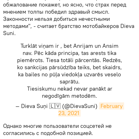
обжалование покажет, но ясно, что страх перед
мнением толпы победил здравый смысл.
Законности нельзя добиться нечестными
методами", - считает братство мотобайкеров Dieva
Suni.
Turklāt viņam ir , bet Anrijam un Ansim
nav. Pēc kāda principa, tas arests tika
piemērots. Tiesa totāli pārcentās. Redzēs,
ko sankcijas pārsūdzība teiks, bet skaidrs,
ka bailes no pūļa viedokļa uzvarēs veselo
saprātu.
Tiesiskumu nekad nevar panākt ar
negodīgām metodēm.
— Dieva Suņi 🇱🇻 (@DievaSuni)
February 
23, 2021
​Однако многие пользователи соцсетей не
согласились с подобной позицией.