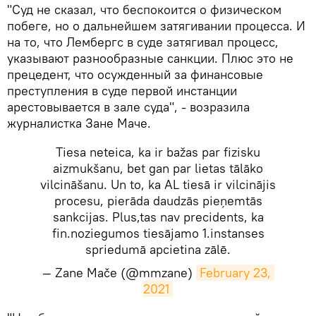
"Суд не сказал, что беспокоится о физическом
побеге, но о дальнейшем затягивании процесса. И
на то, что Лембергс в суде затягивал процесс,
указывают разнообразные санкции. Плюс это не
прецедент, что осужденный за финансовые
преступления в суде первой инстанции
арестовывается в зале суда", - возразила
журналистка Зане Маче.
Tiesa neteica, ka ir bažas par fizisku
aizmukšanu, bet gan par lietas tālāko
vilcināšanu. Un to, ka AL tiesā ir vilcinājis
procesu, pierāda daudzās pieņemtās
sankcijas. Plus,tas nav precidents, ka
fin.noziegumos tiesājamo 1.instanses
spriedumā apcietina zālē.
— Zane Mače (@mmzane)
February 23, 
2021