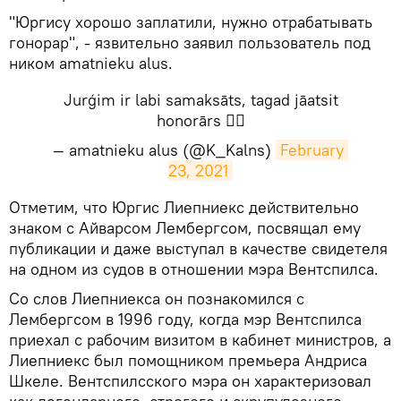
"Юргису хорошо заплатили, нужно отрабатывать
гонорар", - язвительно заявил пользователь под
ником amatnieku alus.
Jurģim ir labi samaksāts, tagad jāatsit
honorārs 👍🏻
— amatnieku alus (@K_Kalns)
February 
23, 2021
​Отметим, что Юргис Лиепниекс действительно
знаком с Айварсом Лембергсом, посвящал ему
публикации и даже выступал в качестве свидетеля
на одном из судов в отношении мэра Вентспилса.
Со слов Лиепниекса он познакомился с
Лембергсом в 1996 году, когда мэр Вентспилса
приехал с рабочим визитом в кабинет министров, а
Лиепниекс был помощником премьера Андриса
Шкеле. Вентспилсского мэра он характеризовал