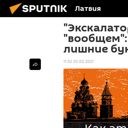
Латвия
"Экскалатор
"вообщем":
лишние бу
11:52 20.02.2021