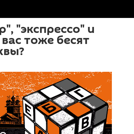
", "экспрессо" и
 вас тоже бесят
квы?