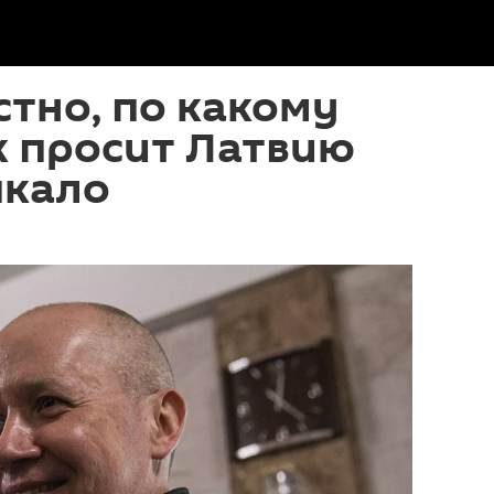
стно, по какому
к просит Латвию
пкало