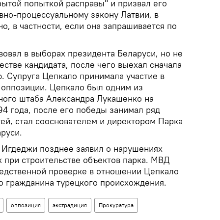
рытой попыткой расправы" и призвал его
вно-процессуальному закону Латвии, в
о, в частности, если она запрашивается по
вовал в выборах президента Беларуси, но не
естве кандидата, после чего выехал сначала
ю. Супруга Цепкало принимала участие в
 оппозиции. Цепкало был одним из
ного штаба Александра Лукашенко на
94 года, после его победы занимал ряд
ей, стал сооснователем и директором Парка
руси.
 Игдеджи позднее заявил о нарушениях
х при строительстве объектов парка. МВД
едственной проверке в отношении Цепкало
о гражданина турецкого происхождения.
оппозиция
экстрадиция
Прокуратура