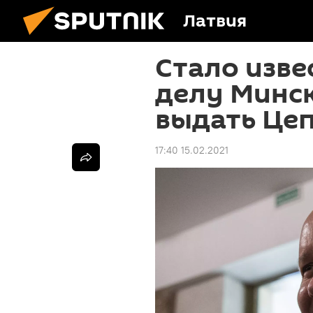
Латвия
Стало изве
делу Минс
выдать Це
17:40 15.02.2021