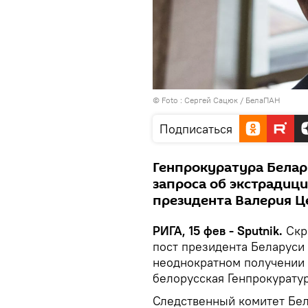
© Foto : Сергей Сацюк / БелаПАН
Подписаться
Генпрокуратура Белар
запроса об экстрадици
президента Валерия Ц
РИГА, 15 фев - Sputnik.
Скр
пост президента Беларуси
неоднократном получении 
белорусская Генпрокуратур
Следственный комитет Бе