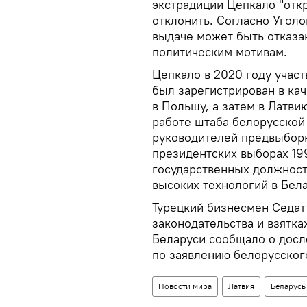
экстрадиции Цепкало "отк
отклонить. Согласно Уголо
выдаче может быть отказан
политическим мотивам.
Цепкало в 2020 году участ
был зарегистрирован в кач
в Польшу, а затем в Латви
работе штаба белорусской
руководителей предвыбор
президентских выборах 19
государственных должност
высоких технологий в Бела
Турецкий бизнесмен Седат
законодательства и взятка
Беларуси сообщало о досл
по заявлению белорусског
Новости мира
Латвия
Беларусь