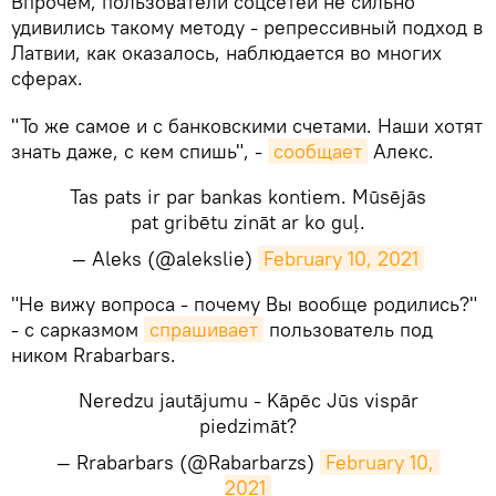
Впрочем, пользователи соцсетей не сильно
удивились такому методу - репрессивный подход в
Латвии, как оказалось, наблюдается во многих
сферах.
"То же самое и с банковскими счетами. Наши хотят
знать даже, с кем спишь", -
сообщает
Алекс.
Tas pats ir par bankas kontiem. Mūsējās
pat gribētu zināt ar ko guļ.
— Aleks (@alekslie)
February 10, 2021
​​"Не вижу вопроса - почему Вы вообще родились?"
- с сарказмом
спрашивает
пользователь под
ником Rrabarbars.
Neredzu jautājumu - Kāpēc Jūs vispār
piedzimāt?
— Rrabarbars (@Rabarbarzs)
February 10, 
2021