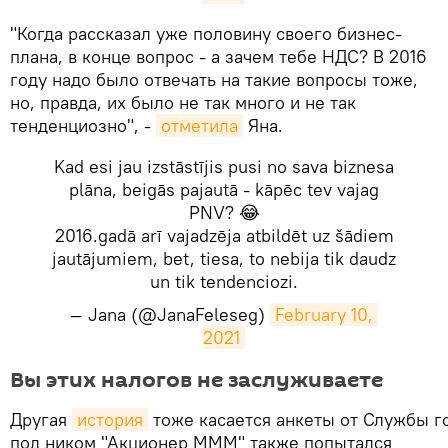
​​"Когда рассказал уже половину своего бизнес-
плана, в конце вопрос - а зачем тебе НДС? В 2016
году надо было отвечать на такие вопросы тоже,
но, правда, их было не так много и не так
тенденциозно", -
отметила
Яна.
Kad esi jau izstāstījis pusi no sava biznesa
plāna, beigās pajautā - kāpēc tev vajag
PNV? 😂
2016.gadā arī vajadzēja atbildēt uz šādiem
jautājumiem, bet, tiesa, to nebija tik daudz
un tik tendenciozi.
— Jana (@JanaFeleseg)
February 10, 
2021
Вы этих налогов не заслуживаете
Другая
история
тоже касается анкеты от Службы г
под ником "Акционер МММ" также попытался