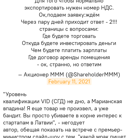
Для того чтобы нормально
экспортировать нужен номер НДС.
Ок,подаем заявку:ждём
Через пару дней приходит ответ - 2!!!
страницы с вопросами:
Где будете торговать
Откуда будете инвестировать деньги
Чем будете платить зарплаты
Где договор аренды помещения
- ок, странно, но ответим
— Акционер MMM (@ShareholderMMM)
February 11, 2021
​"Уровень
квалификации VID (СГД) не дно, а Марианская
впадина! Я еще товар не произвел, а уже
бандит. Вы просто убиваете в корне интерес к
стартапам в Латвии", - негодует
автор, обещая показать на встрече с премьер-
министром слайд-шоу с тем, "какой мрак пишет