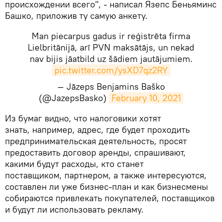
происхождении всего", - написал Язепс Беньяминс
Башко, приложив ту самую анкету.
Man piecarpus gadus ir reģistrēta firma
Lielbritānijā, arī PVN maksātājs, un nekad
nav bijis jāatbild uz šādiem jautājumiem.
pic.twitter.com/ysXD7qz2RY
— Jāzeps Benjamins Baško
(@JazepsBasko)
February 10, 2021
​Из бумаг видно, что налоговики хотят
знать, например, адрес, где будет проходить
предпринимательская деятельность, просят
предоставить договор аренды, спрашивают,
какими будут расходы, кто станет
поставщиком, партнером, а также интересуются,
составлен ли уже бизнес-план и как бизнесмены
собираются привлекать покупателей, поставщиков
и будут ли использовать рекламу.