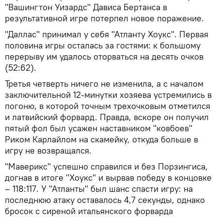
"Вашингтон Уизардс" Дависа Бертанса в
результативной игре потерпел новое поражение.
"Даллас" принимал у себя "Атланту Хоукс". Первая
половина игры осталась за гостями: к большому
перерыву им удалось оторваться на десять очков
(52:62).
Третья четверть ничего не изменила, а с началом
заключительной 12-минутки хозяева устремились в
погоню, в которой точным трехочковым отметился
и латвийский форвард. Правда, вскоре он получил
пятый фол был усажен наставником "ковбоев"
Риком Карлайлом на скамейку, откуда больше в
игру не возвращался.
"Маверикс" успешно справился и без Порзингиса,
догнав в итоге "Хоукс" и вырвав победу в концовке
– 118:117. У "Атланты" был шанс спасти игру: на
последнюю атаку оставалось 4,7 секунды, однако
бросок с сиреной итальянского форварда