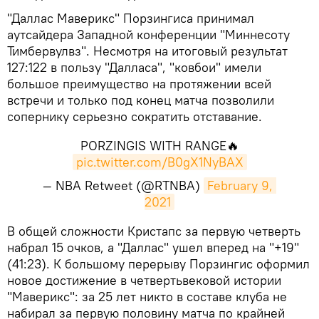
"Даллас Маверикс" Порзингиса принимал
аутсайдера Западной конференции "Миннесоту
Тимбервулвз". Несмотря на итоговый результат
127:122 в пользу "Далласа", "ковбои" имели
большое преимущество на протяжении всей
встречи и только под конец матча позволили
сопернику серьезно сократить отставание.
PORZINGIS WITH RANGE🔥
pic.twitter.com/B0gX1NyBAX
— NBA Retweet (@RTNBA)
February 9, 
2021
​В общей сложности Кристапс за первую четверть
набрал 15 очков, а "Даллас" ушел вперед на "+19"
(41:23). К большому перерыву Порзингис оформил
новое достижение в четвертьвековой истории
"Маверикс": за 25 лет никто в составе клуба не
набирал за первую половину матча по крайней