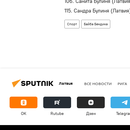
106. Санита Булиня (Латвия)
115. Сандра Булиня (Латвия) 
Спорт
Байба Бендика
Латвия
ВСЕ НОВОСТИ
РИГА
OK
Rutube
Дзен
Telegr