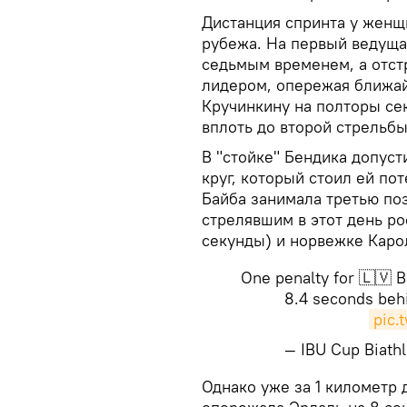
Дистанция спринта у женщи
рубежа. На первый ведуща
седьмым временем, а отстр
лидером, опережая ближа
Кручинкину на полторы се
вплоть до второй стрельбы
В "стойке" Бендика допуст
круг, который стоил ей по
Байба занимала третью по
стрелявшим в этот день р
секунды) и норвежке Карол
One penalty for 🇱🇻 B
8.4 seconds beh
pic.
— IBU Cup Biat
​Однако уже за 1 километ