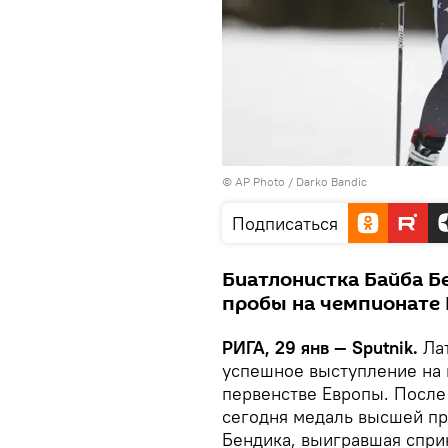
© AP Photo /
Darko Bandic
Подписаться
Биатлонистка Байба Б
пробы на чемпионате 
РИГА, 29 янв — Sputnik.
Лат
успешное выступление на
первенстве Европы. После
сегодня медаль высшей пр
Бендика, выигравшая спри