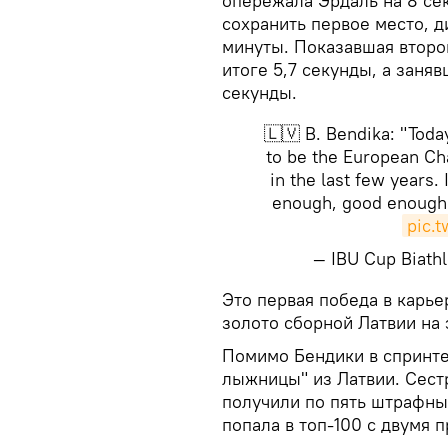
опережала Эрдаль на 8 сек
сохранить первое место, д
минуты. Показавшая второй
итоге 5,7 секунды, а заня
секунды.
🇱🇻 B. Bendika: "Toda
to be the European Cha
in the last few years. 
enough, good enough. I
pic.
— IBU Cup Biat
​Это первая победа в карь
золото сборной Латвии на 
Помимо Бендики в спринте
лыжницы" из Латвии. Сест
получили по пять штрафных
попала в топ-100 с двумя 