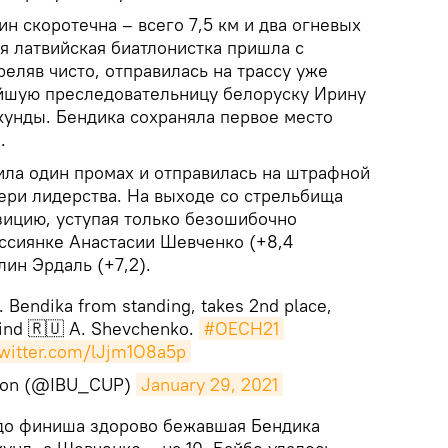
н скоротечна – всего 7,5 км и два огневых
я латвийская биатлонистка пришла с
еляв чисто, отправилась на трассу уже
йшую преследовательницу белоруску Ирину
кунды. Бендика сохраняла первое место
.
ила один промах и отправилась на штрафной
тери лидерства. На выходе со стрельбища
зицию, уступая только безошибочно
оссиянке Анастасии Шевченко (+8,4
ин Эрдаль (+7,2).
. Bendika from standing, takes 2nd place,
ind 🇷🇺 A. Shevchenko.
#OECH21
twitter.com/lJjm1O8a5p
hlon (@IBU_CUP)
January 29, 2021
р до финиша здорово бежавшая Бендика