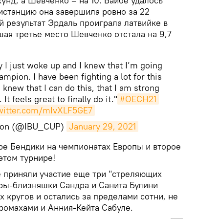
унд, а Шевченко – на 10. Байбе удалось
истанцию она завершила ровно за 22
 результат Эрдаль проиграла латвийке в
вшая третье место Шевченко отстала на 9,7
y I just woke up and I knew that I’m going
mpion. I have been fighting a lot for this
I knew that I can do this, that I am strong
t feels great to finally do it."
#OECH21
twitter.com/mIvXLF5GE7
hlon (@IBU_CUP)
January 29, 2021
ере Бендики на чемпионатах Европы и второе
этом турнире!
 приняли участие еще три "стреляющих
ры-близняшки Сандра и Санита Булини
 кругов и остались за пределами сотни, не
промахами и Анния-Кейта Сабуле.