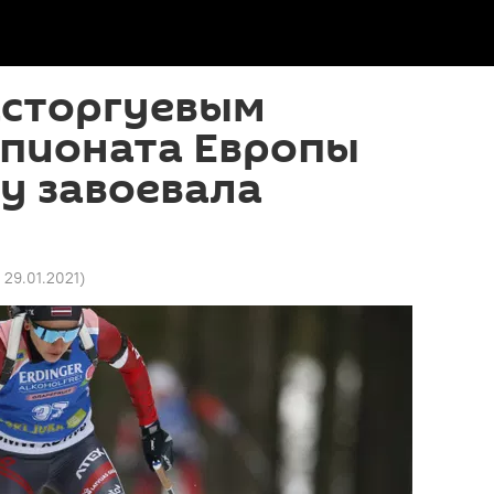
асторгуевым
мпионата Европы
у завоевала
7 29.01.2021
)