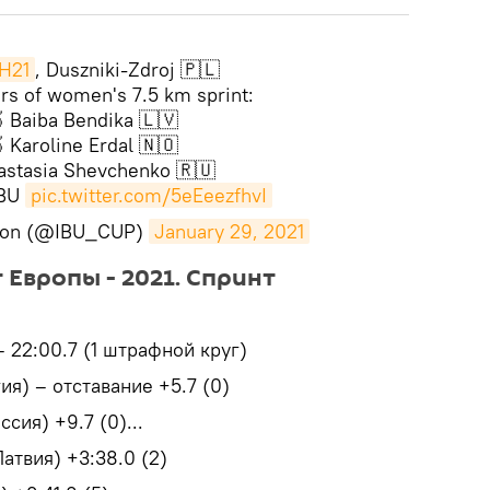
H21
, Duszniki-Zdroj 🇵🇱
rs of women's 7.5 km sprint:
 Baiba Bendika 🇱🇻
 Karoline Erdal 🇳🇴
astasia Shevchenko 🇷🇺
IBU
pic.twitter.com/5eEeezfhvI
hlon (@IBU_CUP)
January 29, 2021
 Европы - 2021. Спринт
– 22:00.7 (1 штрафной круг)
ия) – отставание +5.7 (0)
сия) +9.7 (0)...
атвия) +3:38.0 (2)