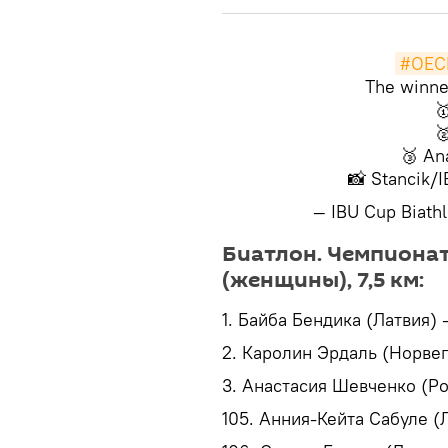
#OEC
The winne


🥉 An
📸 Stancik/
— IBU Cup Biat
Биатлон. Чемпионат
(женщины), 7,5 км:
1. Байба Бендика (Латвия) 
2. Каролин Эрдаль (Норвег
3. Анастасия Шевченко (Рос
105. Анния-Кейта Сабуле (Л