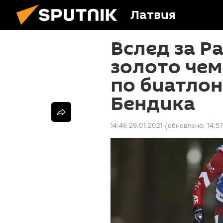
Латвия
Вслед за Р
золото че
по биатлон
Бендика
14:46 29.01.2021
(обновлено:
14:5