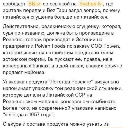
сообщает
BВ.lv
со ссылкой на
Skaties.lv
, где
зритель передачи Bez Tabu задал вопрос, почему
латвийская сгущенка больше не латвийская.
Действительно, резекненскую сгущенку, которая,
судя по названию, должна быть произведена в
Резекне, теперь производят в Эстонии на
предприятии Polven Foods по заказу ООО Polven,
которое является латвийским представителем
эстонской фирмы. Выпускают ее, правда, не в
консервных банках, а в дой-паках, в каких обычно
продают майонез.
Упаковка продукта "Легенда Резекне" визуально
напоминает упаковку той резекненской сгущенки,
которую делали в Латвийской ССР на
Резекненском молочно-консервном комбинате.
Более того, на современной упаковке написано
"легенда с 1957 года".
О вкусе и составе продукта можно узнать из