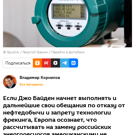
© Sputnik / Георгий Гранин
/
Перейти в фотобанк
Подписаться
Владимир Корнилов
Все материалы
Если Джо Байден начнет выполнять и
дальнейшие свои обещания по отказу от
нефтедобычи и запрету технологии
фрекинга, Европа осознает, что
рассчитывать на замену российских
энергоресурсов американскими не