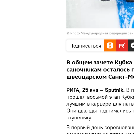
© Photo Международная федерация сан
Подписаться
В общем зачете Кубка
саночникам осталось 
швейцарском Санкт-М
РИГА, 25 янв — Sputnik.
В п
прошел восьмой этап Кубка
лучшим в карьере для лат
Они дважды поднимались н
ступеньку.
В первый день соревнован