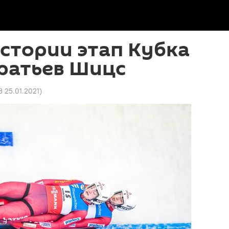
стории этап Кубка
ратьев Шицс
3 25.01.2021
)