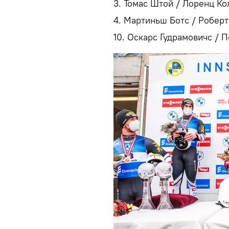
3. Томас Штой / Лоренц Кол
4. Мартиньш Ботс / Робертс
10. Оскарс Гудрамовичс / П