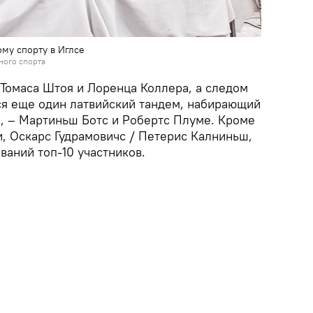
ому спорту в Иглсе
ного спорта
 Томаса Штоя и Лоренца Коллера, а следом
я еще один латвийский тандем, набирающий
, – Мартиньш Ботс и Робертс Плуме. Кроме
ии, Оскарс Гудрамовичс / Петерис Калниньш,
ваний топ-10 участников.