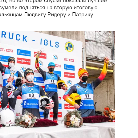
то, но во втором спуске показали лучшее
сумели подняться на вторую итоговую
тальянцам Людвигу Ридеру и Патрику