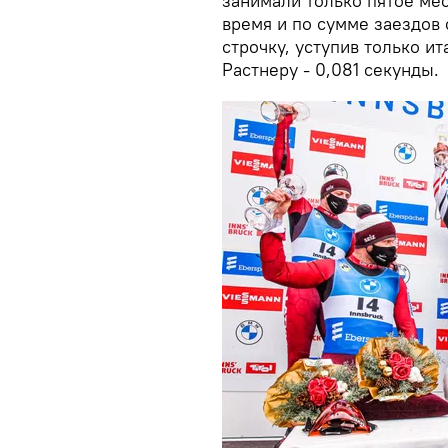
занимали только пятое мес
время и по сумме заездов 
строчку, уступив только и
Растнеру - 0,081 секунды.