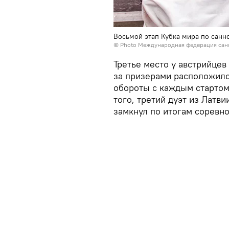
Восьмой этап Кубка мира по санн
© Photo Международная федерация сан
Третье место у австрийцев
за призерами расположилс
обороты с каждым стартом
того, третий дуэт из Латв
замкнул по итогам соревно