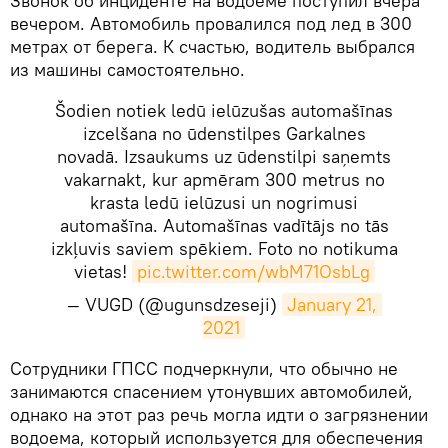
Звонок об инциденте на водоеме поступил вчера
вечером. Автомобиль провалился под лед в 300
метрах от берега. К счастью, водитель выбрался
из машины самостоятельно.
Šodien notiek ledū ielūzušas automašīnas
izcelšana no ūdenstilpes Garkalnes
novadā. Izsaukums uz ūdenstilpi saņemts
vakarnakt, kur apmēram 300 metrus no
krasta ledū ielūzusi un nogrimusi
automašīna. Automašīnas vadītājs no tās
izkļuvis saviem spēkiem. Foto no notikuma
vietas!
pic.twitter.com/wbM71OsbLg
— VUGD (@ugunsdzeseji)
January 21, 
2021
​Сотрудники ГПСС подчеркнули, что обычно не
занимаются спасением утонувших автомобилей,
однако на этот раз речь могла идти о загрязнении
водоема, который используется для обеспечения