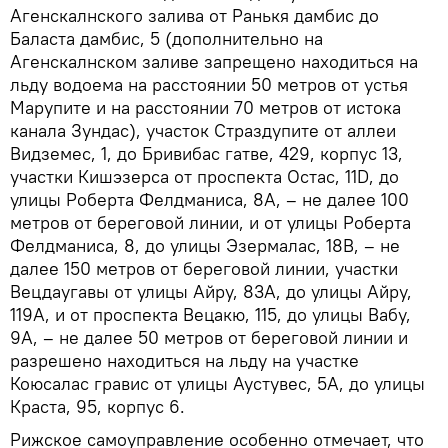
Агенскалнского залива от Ранькя дамбис до
Баласта дамбис, 5 (дополнительно на
Агенскалнском заливе запрещено находиться на
льду водоема на расстоянии 50 метров от устья
Марупите и на расстоянии 70 метров от истока
канала Зундас), участок Страздупите от аллеи
Видземес, 1, до Бривибас гатве, 429, корпус 13,
участки Кишэзерса от проспекта Остас, 11D, до
улицы Роберта Фелдманиса, 8A, – не далее 100
метров от береговой линии, и от улицы Роберта
Фелдманиса, 8, до улицы Эзермалас, 18B, – не
далее 150 метров от береговой линии, участки
Вецдаугавы от улицы Айру, 83A, до улицы Айру,
119A, и от проспекта Вецакю, 115, до улицы Вабу,
9A, – не далее 50 метров от береговой линии и
разрешено находиться на льду на участке
Коюсалас гравис от улицы Аустувес, 5A, до улицы
Краста, 95, корпус 6.
Рижское самоуправление особенно отмечает, что