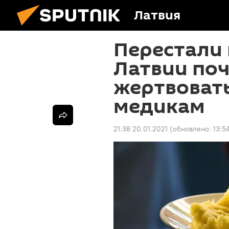
Латвия
Перестали 
Латвии по
жертвовать
медикам
21:38 20.01.2021
(обновлено:
13:5