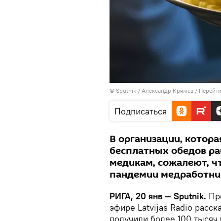
© Sputnik / Александр Кряжев
/
Перейти
Подписаться
В организации, котор
бесплатных обедов р
медикам, сожалеют, чт
пандемии медработни
РИГА, 20 янв — Sputnik.
Пре
эфире Latvijas Radio расск
получили более 100 тысяч