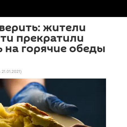
верить: жители
чти прекратили
 на горячие обеды
4 21.01.2021
)