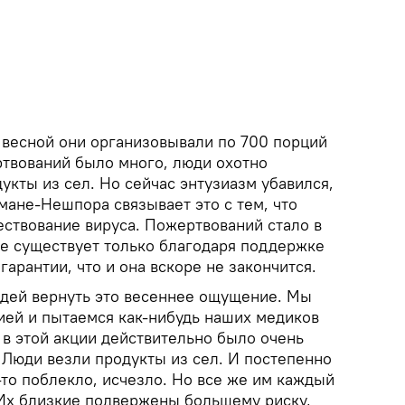
, весной они организовывали по 700 порций
ртвований было много, люди охотно
укты из сел. Но сейчас энтузиазм убавился,
мане-Нешпора связывает это с тем, что
ествование вируса. Пожертвований стало в
ще существует только благодаря поддержке
гарантии, что и она вскоре не закончится.
юдей вернуть это весеннее ощущение. Мы
ией и пытаемся как-нибудь наших медиков
 в этой акции действительно было очень
 Люди везли продукты из сел. И постепенно
-то поблекло, исчезло. Но все же им каждый
. Их близкие подвержены большему риску,