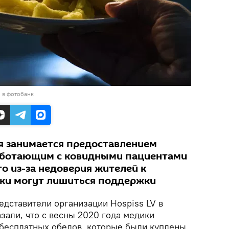
 в фотобанк
ая занимается предоставлением
аботающим с ковидными пациентами
о из-за недоверия жителей к
ки могут лишиться поддержки
дставители организации Hospiss LV в
азали, что с весны 2020 года медики
 бесплатных обедов, которые были куплены