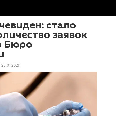
чевиден: стало
оличество заявок
в Бюро
и
 20.01.2021
)