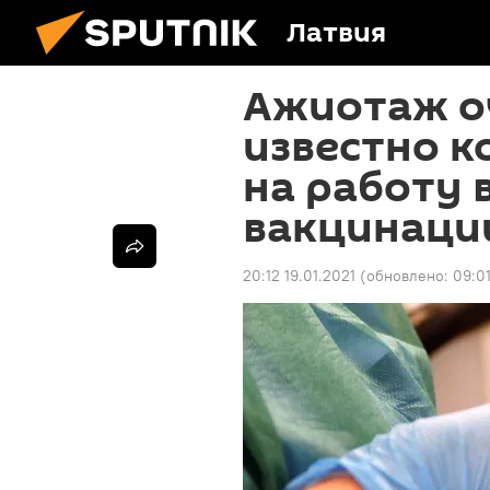
Латвия
Ажиотаж о
известно к
на работу 
вакцинаци
20:12 19.01.2021
(обновлено:
09:01