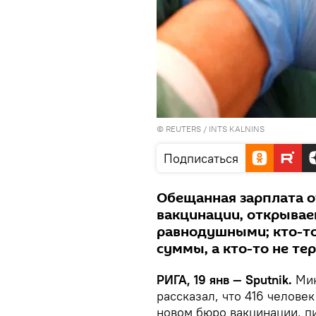
©
REUTERS
/
INTS KALNINS
Подписаться
Обещанная зарплата о
вакцинации, открывае
равнодушными; кто-то
суммы, а кто-то не те
РИГА, 19 янв — Sputnik.
Мин
рассказал, что 416 челове
новом бюро вакцинации, 