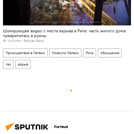
Шокирующее видео с места взрыва в Риге: часть жилого дома
превратилась в руины
© Youtube / Baltijas Balss
Происшествия в Латвии
Новости Латвии
Рига
обрушение
газ
взрыв
Латвия