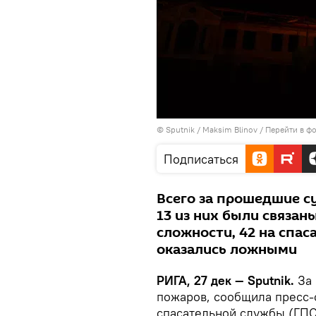
© Sputnik / Maksim Blinov
/
Перейти в ф
Подписаться
Всего за прошедшие су
13 из них были связан
сложности, 42 на спас
оказались ложными
РИГА, 27 дек — Sputnik.
За 
пожаров, сообщила пресс-
спасательной службы (ГПС