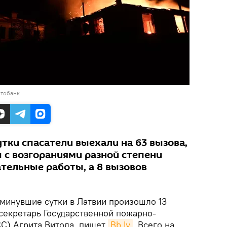
отобанк
тки спасатели выехали на 63 вызова,
ы с возгораниями разной степени
ательные работы, а 8 вызовов
минувшие сутки в Латвии произошло 13
секретарь Государственной пожарно-
С) Агрита Витола, пишет
Bb.lv
. Всего на