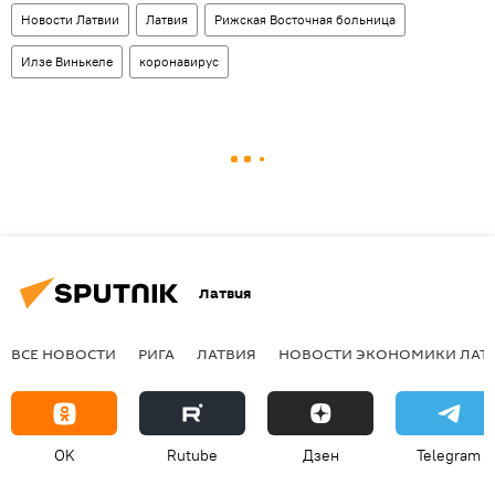
Новости Латвии
Латвия
Рижская Восточная больница
Илзе Винькеле
коронавирус
Латвия
ВСЕ НОВОСТИ
РИГА
ЛАТВИЯ
НОВОСТИ ЭКОНОМИКИ ЛАТ
OK
Rutube
Дзен
Telegram