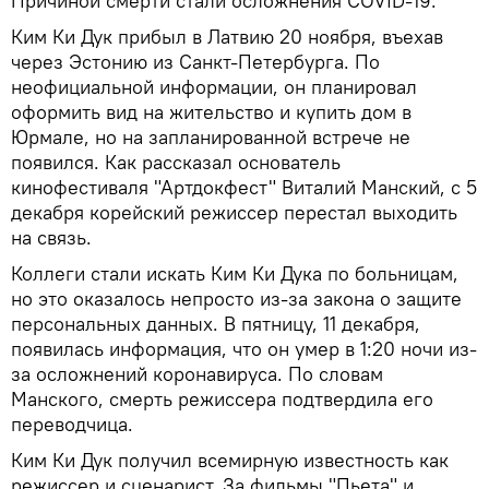
Причиной смерти стали осложнения COVID-19.
Ким Ки Дук прибыл в Латвию 20 ноября, въехав
через Эстонию из Санкт-Петербурга. По
неофициальной информации, он планировал
оформить вид на жительство и купить дом в
Юрмале, но на запланированной встрече не
появился. Как рассказал основатель
кинофестиваля "Артдокфест" Виталий Манский, с 5
декабря корейский режиссер перестал выходить
на связь.
Коллеги стали искать Ким Ки Дука по больницам,
но это оказалось непросто из-за закона о защите
персональных данных. В пятницу, 11 декабря,
появилась информация, что он умер в 1:20 ночи из-
за осложнений коронавируса. По словам
Манского, смерть режиссера подтвердила его
переводчица.
Ким Ки Дук получил всемирную известность как
режиссер и сценарист. За фильмы "Пьета" и