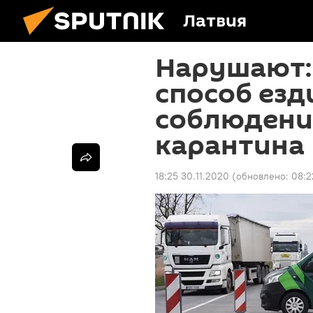
Латвия
Нарушают:
способ езд
соблюдени
карантина
18:25 30.11.2020
(обновлено:
08:2