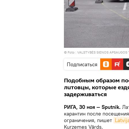
© Foto :
VALSTYBĖS SIENOS APSAUGOS
Подписаться
Подобным образом пос
литовцы, которые ездя
задерживаться
РИГА, 30 ноя — Sputnik.
Лат
карантин после посещения
ограничения, пишет
Latvij
Kurzemes Vārds.