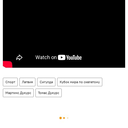
Спорт
Латвия
Сигулда
Кубок мира по скелетону
Мартинс Дукурс
Томас Дукурс