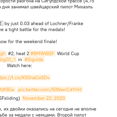
орости разгона на Сигулдской трассе (4,75
ба дня занимал швейцарский пилот Михаэль
🇪 by just 0.03 ahead of Lochner/Franke
e a tight battle for the medals!
now for the weekend finale!
igh
#2, heat 2
#BMWIBSF
World Cup
Sig20_1
in
#Sigulda
Watch here:
ttps://t.co/K92naCoSDv
dfdf3Ew
pic.twitter.com/50NwcCdYhH
SFsliding)
November 22, 2020
ы, их двойки оказались на сегодня не вполне
ьбе за медали с немцами. Второй пилот