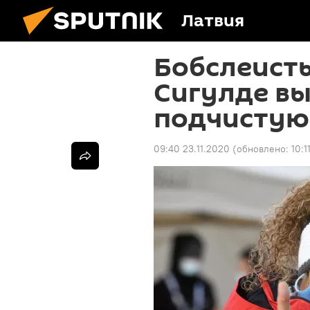
Латвия
Бобслеисты
Сигулде вы
подчистую
09:40 23.11.2020
(обновлено:
10:1