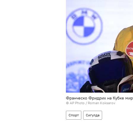
Франческо Фридрих на Кубке мира
© AP Photo /
Roman Koksarov
Спорт
Сигулда