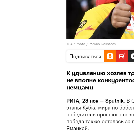
© AP Photo /
Roman Koksarov
Подписаться
К удивлению хозяев тр
не вполне конкурентос
немцами
РИГА, 23 ноя — Sputnik.
В С
этапы Кубка мира по бобсл
победитель прошлого сез
победа также осталась за
Яманкой.