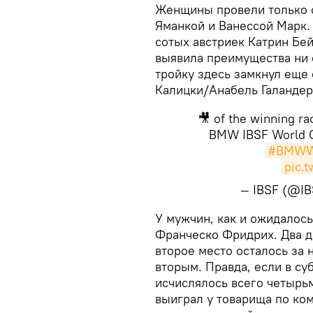
Женщины провели только о
Яманкой и Ванессой Марк.
сотых австриек Катрин Бе
выявила преимущества ни 
тройку здесь замкнул еще
Калицки/Анабель Галандер
🎥 of the winning ra
BMW IBSF World 
#BMWW
pic.
— IBSF (@IB
​У мужчин, как и ожидалос
Франческо Фридрих. Два д
второе место осталось за
вторым. Правда, если в с
исчислялось всего четырьм
выиграл у товарища по ком