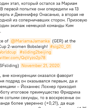
дин этап, который остался за Мариам
 В первой попытке они опередили на 13
йерль и Дженнифер Онасанью, а вторая не
одной из соперничавших сторон. Призовую
 один экипаж немецкой команды Ким
.
ce of
@MariamaJamanka
(GER) at the
Cup 2-women Bobsleigh!
#sig20_01
orldcup
#sliding2beijing
twitter.com/QqVyzo2p78
SFsliding)
November 21, 2020
ь, вне конкуренции оказался фаворит
ня подряд он оказывался первым, да и
 немцами – Йоханнес Лохнер приходил
убботу итоговое преимущество Фридриха
я сотыми секунды, то в воскресенье он
анде более уверенно (+0,21), да еще