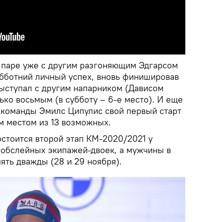
 паре уже с другим разгоняющим Эдгарсом
бботний личный успех, вновь финишировав
ыступал с другим напарником (Дависом
ько восьмым (в субботу – 6-е место). И еще
 команды Эмилс Ципулис свой первый старт
м местом из 13 возможных.
остоится второй этап КМ-2020/2021 у
бобслейных экипажей-двоек, а мужчины в
пять дважды (28 и 29 ноября).