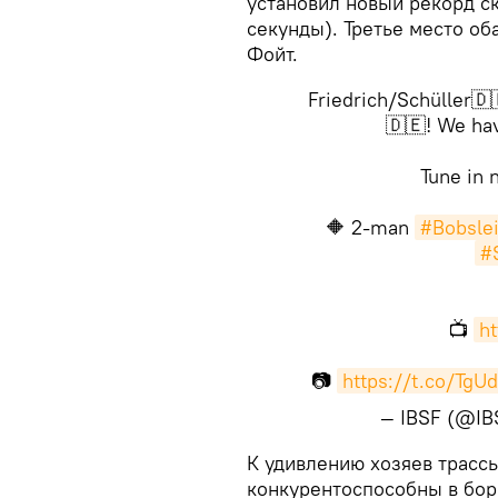
установил новый рекорд ск
секунды). Третье место о
Фойт.
Friedrich/Schüller🇩
🇩🇪! We hav
Tune in 
🔶 2-man
#Bobsle
#
📺
h
📷
https://t.co/TgU
— IBSF (@IB
​К удивлению хозяев трасс
конкурентоспособны в бор