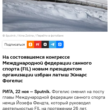
© Sputnik / Nina Zotina
/
Перейти в фотобанк
Подписаться
На состоявшемся конгрессе
Международной федерации санного
спорта (FIL) новым президентом
организации избран латыш Эйнарс
Фогелис
РИГА, 22 ноя — Sputnik.
Фогелис сменил на посту
главы Международной федерации санного спорта
немца Йозефа Фендта, который руководил
деятельностью FIL на протяжении 26 лет.