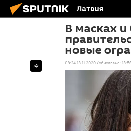
Латвия
В масках и 
правитель
новые огр
08:24 18.11.2020
(обновлено:
13:5