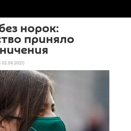
без норок:
ство приняло
аничения
6 02.06.2021
)