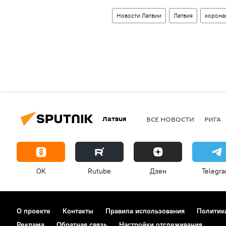
Новости Латвии
Латвия
корона
Латвия
ВСЕ НОВОСТИ
РИГА
OK
Rutube
Дзен
Telegr
О проекте
Контакты
Правила использования
Политик
Реклама
Обратная связь
Настройки отслеживания