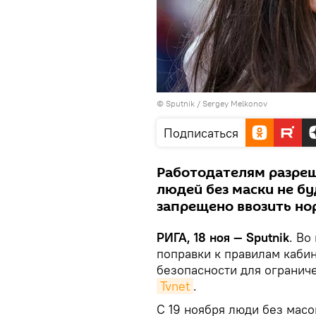
© Sputnik / Sergey Melkonov
Подписаться
Работодателям разреш
людей без маски не бу
запрещено ввозить но
РИГА, 18 ноя — Sputnik
. Во
поправки к правилам каби
безопасности для огранич
Tvnet
.
С 19 ноября люди без масо