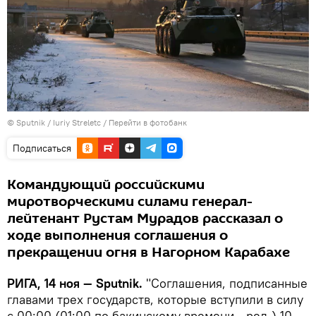
© Sputnik / Iuriy Streletc
/
Перейти в фотобанк
Подписаться
Командующий российскими
миротворческими силами генерал-
лейтенант Рустам Мурадов рассказал о
ходе выполнения соглашения о
прекращении огня в Нагорном Карабахе
РИГА, 14 ноя — Sputnik.
"Соглашения, подписанные
главами трех государств, которые вступили в силу
с 00:00 (01:00 по бакинскому времени - ред.) 10