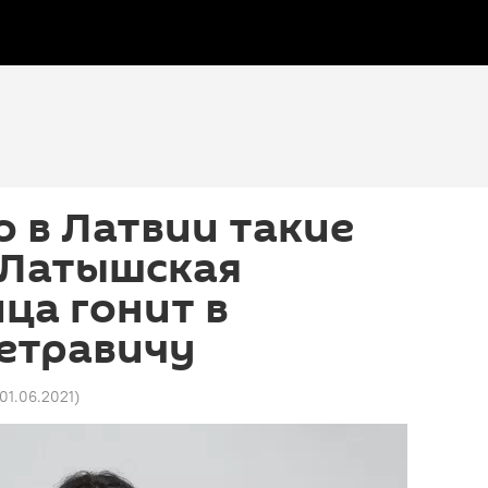
о в Латвии такие
 Латышская
ца гонит в
етравичу
 01.06.2021
)