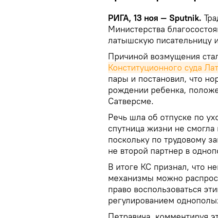
РИГА, 13 ноя — Sputnik.
Тра
Министерства благосостоя
латышскую писательницу и
Причиной возмущения ста
Конституционного суда Ла
пары и постановил, что но
рождении ребенка, положен
Сатверсме.
Речь шла об отпуске по ух
спутница жизни не смогла 
поскольку по трудовому за
не второй партнер в одноп
В итоге КС признал, что 
механизмы можно распрост
право воспользоваться эт
регулированием однополых
Петравича, комментируя эт