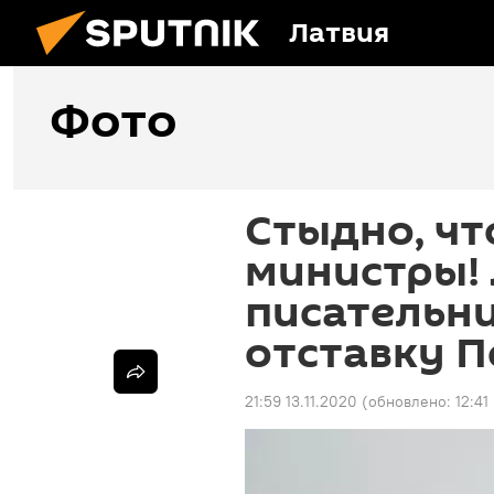
Латвия
Фото
Стыдно, чт
министры!
писательни
отставку П
21:59 13.11.2020
(обновлено:
12:41