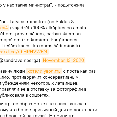
о у нас такие министры", - подытожила
ai - Latvijas ministrei (no Saldus &
pea4
) vajadzētu 100% atkāpties no amata
zētiem, provinciāliem, barbariskiem un
emojošiem izteikumiem. Par ģimenes
. Tiešām kauns, ka mums šādi ministri.
ps://t.co/rjbHPHVWFM
(@sandraveinberga)
November 13, 2020
травичу люди
хотели уволить
с поста как раз
димо, противоречит консервативным,
 убеждениям некоторых латвийцев.
равляли ее в отставку за фотографии в
убликовала в соцсетях.
истр, ее образ может не вписываться в
тому что более привычный для ее должности
 с брошкой на груди". Но министр