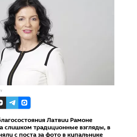
ry
 благосостояния Латвии Рамоне
за слишком традиционные взгляды, в
яли с поста за фото в купальнике