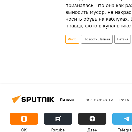
призналась, что она как р
выносить мусор, не накрас
носить обувь на каблуках.
правда, фото в купальнике
Фото
Новости Латвии
Латвия
Латвия
ВСЕ НОВОСТИ
РИГА
OK
Rutube
Дзен
Telegr