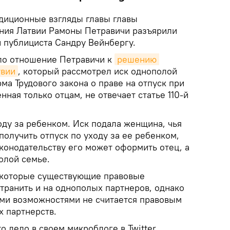
диционные взгляды главы главы
ния Латвии Рамоны Петравичи разъярили
 публициста Сандру Вейнбергу.
ло отношение Петравичи к
решению 
твии
, который рассмотрел иск однополой
рма Трудового закона о праве на отпуск при
ная только отцам, не отвечает статье 110-й
оду за ребенком. Иск подала женщина, чья
получить отпуск по уходу за ее ребенком,
конодательству его может оформить отец, а
олой семье.
некоторые существующие правовые
ранить и на однополых партнеров, однако
ими возможностями не считается правовым
 партнерств.
о дело в своем микроблоге в Twitter,