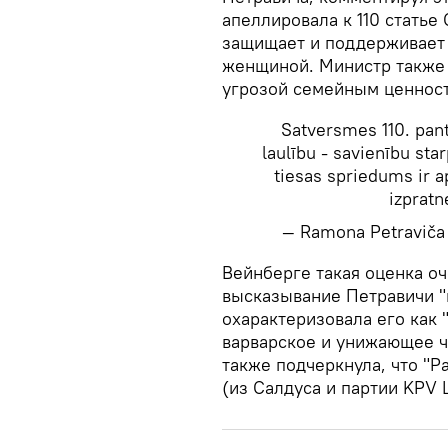
апеллировала к 110 статье 
защищает и поддерживает 
женщиной. Министр также 
угрозой семейным ценност
Satversmes 110. pant
laulību - savienību sta
tiesas spriedums ir
izpratn
— Ramona Petravič
​Вейнберге такая оценка о
высказывание Петравичи 
охарактеризовала его как
варварское и унижающее ч
также подчеркнула, что "
(из Салдуса и партии KPV L