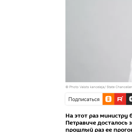
© Photo
Valsts kanceleja/ State Chancelle
Подписаться
На этот раз министру
Петравиче досталось 
прошлый раз ее прогон