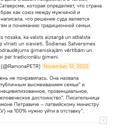
Сатверсме, которая определяет, что страна
брак как союз между мужчиной и
написала, что решение суда является
ям и пониманию традиционной семьи.
s nosaka, ka valsts aizsargā un atbalsta
rp vīrieti un sievieti. Šodienas Satversmes
 apdraudējums ģimeniskajām vērtībām un
ei par tradicionālu ģimeni.
a (@RamonaPETR)
November 12, 2020
чень не понравилась. Она назвала
"публичным высмеиванием семьи" и
 "нецивилизованное, провинциальное,
еловеческое достоинство". Писательница
Рамоне Петравиче – латвийскому министру
V) на 100% нужно уйти в отставку".