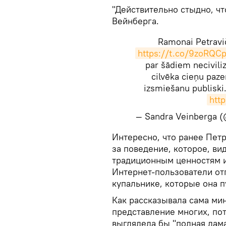
"Действительно стыдно, чт
Вейнберга.
Ramonai Petravič
https://t.co/9zoRQC
par šādiem necivili
cilvēka cieņu paz
izsmiešanu publiski
htt
— Sandra Veinberga 
​Интересно, что ранее Пе
за поведение, которое, ви
традиционным ценностям и
Интернет-пользователи отп
купальнике, которые она п
Как рассказывала сама мин
представление многих, по
выглядела бы "полная дама