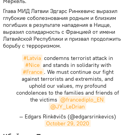
Меркель.
Глава МИД Латвии Эдгарс Ринкевичс выразил
глубокие соболезнования родным и близким
погибших в результате нападения в Ницце,
выразил солидарность с Францией от имени
Латвийской Республики и призвал продолжить
борьбу с терроризмом.
#Latvia
condemns terrorist attack in
#Nice
and stands in solidarity with
#France
. We must continue our fight
against terrorists and extremists, and
uphold our values, my profound
condolences to the families and friends of
the victims
@francediplo_EN
@JY_LeDrian
— Edgars Rinkēvičs (@edgarsrinkevics)
October 29, 2020