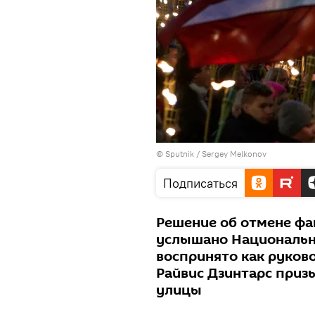
© Sputnik / Sergey Melkonov
Подписаться
Решение об отмене фа
услышано Национальн
воспринято как руков
Райвис Дзинтарс приз
улицы