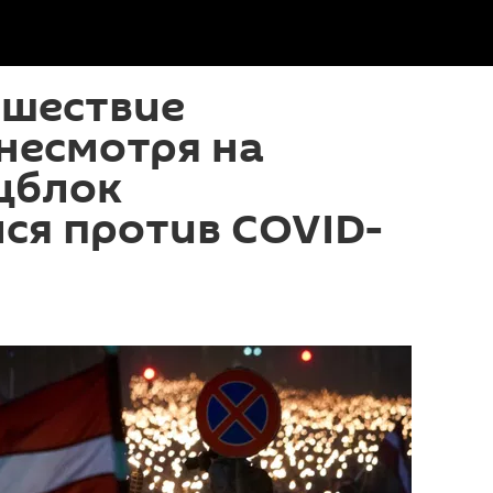
 шествие
 несмотря на
цблок
ся против COVID-