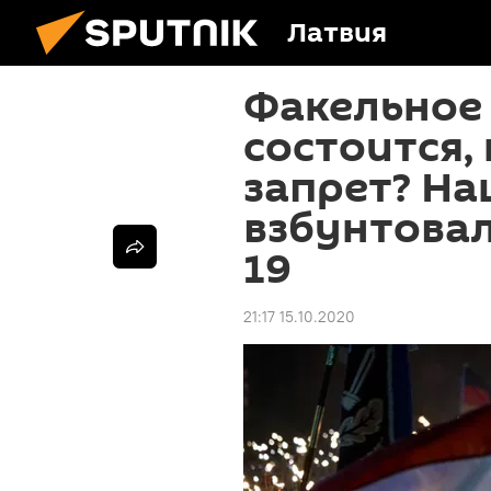
Латвия
Факельное
состоится,
запрет? На
взбунтовал
19
21:17 15.10.2020