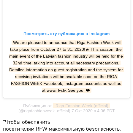
Посмотреть эту публикацию в Instagram
We are pleased to announce that Riga Fashion Week will 
take place from October 27 to 31, 2020!🔥 This season, the 
main event of the Latvian fashion industry will be held for the 
32nd time, taking into account all necessary precautions. 
Detailed information on guest registration and the system for 
receiving invitations will be available soon on the RIGA 
FASHION WEEK Facebook, Instagram accounts as well as 
at www.rfw.lv. See you! ❤️
Публикация от
 Riga Fashion Week (official)
(@rigafashionweek_official)
7 Окт 2020 в 4:06 PDT
"Чтобы обеспечить
посетителям RFW максимальную безопасность,