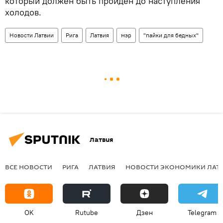
который должен быть пройден до наступления
холодов.
Новости Латвии
Рига
Латвия
мэр
"пайки для бедных"
Латвия
ВСЕ НОВОСТИ
РИГА
ЛАТВИЯ
НОВОСТИ ЭКОНОМИКИ ЛАТ
OK
Rutube
Дзен
Telegram