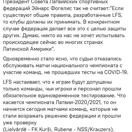
Президент Совета Латвийских спортивных
федераций Эйнарс Фогелис так не считает:"Если
существуют общие правила, разработанные LFS,
то клубы должны их принимать. В конкрентном
случае федерация делает все это с целью защиты
других. Думаю, никто из нас не хочет испытывать
происходящее сейчас во многих странах
Латинской Америки".
Одновременно стало ясно, что судьи отказались
обслуживать матчи национального чемпионата с
участие команд, не прошедших тесты на COVID-19.
LFS настаивает, что к играм будут допущены
только команды, чьи игроки и персонал прошли
обязательное единовременное тестирование. Что
касается чемпионата Латвии-2020/2021, то он
начнется сегодня матчами команд, которые не
стали возражать решению федерации и прошли
уже проверку
(Lielvārdē - FK Kurši, Rubene - NSS/Krauzers).