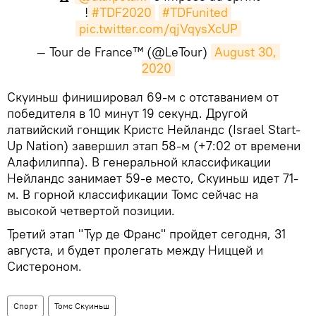
!
#TDF2020
#TDFunited
pic.twitter.com/qjVqysXcUP
— Tour de France™ (@LeTour)
August 30, 
2020
​Скуиньш финишировал 69-м с отставанием от
победителя в 10 минут 19 секунд. Другой
латвийский гонщик Кристс Нейландс (Israel Start-
Up Nation) завершил этап 58-м (+7:02 от времени
Алафилиппа). В генеральной классификации
Нейландс занимает 59-е место, Скуиньш идет 71-
м. В горной классификации Томс сейчас на
высокой четвертой позиции.
Третий этап "Тур де Франс" пройдет сегодня, 31
августа, и будет пролегать между Ниццей и
Систероном.
Спорт
Томс Скуиньш