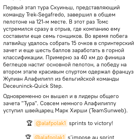
Первый этап тура Скуиньш, представляющий
команду Trek-Segafredo, завершил в общем
пелотоне на 121-м месте. В этот раз Томс
устремился сразу в отрыв, где компанию ему
составили еще семь гонщиков. Во время побега
латвийцу удалось собрать 15 очков в спринтерский
зачет и еще шесть баллов заработать в горной
классификации. Примерно за 40 км до финиша
беглецов настиг основной пелотон, а победу на
втором этапе красивым спуртом одержал француз
Жулиан Алафилипп из бельгийской команды
Deceuninck-Quick Step.
Одновременно он вышел и в лидеры общего
зачета "Тура". Совсем немного Алафилиппу
уступил швейцарец Марк Хирши (TeamSunweb).
🏆
@alafpolak1
sprints to victory!
🏆
@alafpolak1
s’impose au sprint