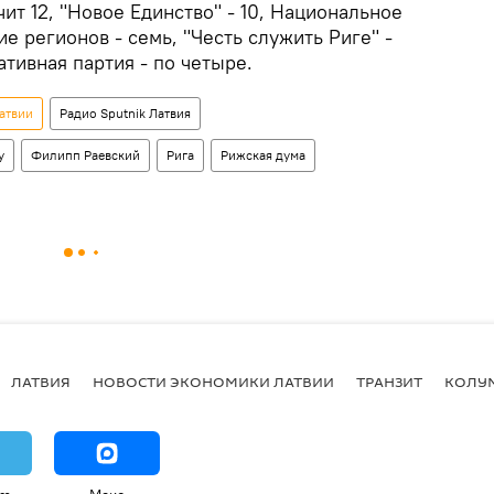
ит 12, "Новое Единство" - 10, Национальное
 регионов - семь, "Честь служить Риге" -
ативная партия - по четыре.
атвии
Радио Sputnik Латвия
у
Филипп Раевский
Рига
Рижская дума
ЛАТВИЯ
НОВОСТИ ЭКОНОМИКИ ЛАТВИИ
ТРАНЗИТ
КОЛУ