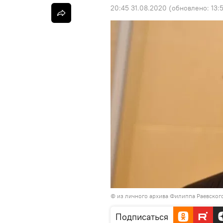
20:45 31.08.2020
(обновлено:
13:
© из личного архива Филиппа Раевског
Подписаться