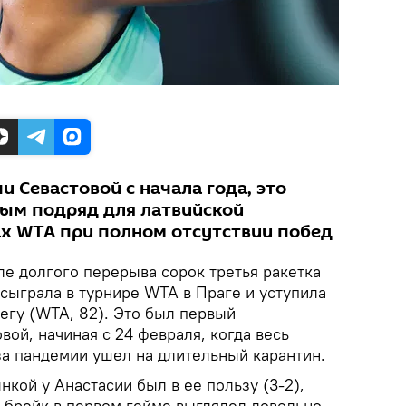
 Севастовой с начала года, это
ым подряд для латвийской
ах WTA при полном отсутствии побед
е долгого перерыва сорок третья ракетка
сыграла в турнире WTA в Праге и уступила
гу (WTA, 82). Это был первый
ой, начиная с 24 февраля, когда весь
а пандемии ушел на длительный карантин.
нкой у Анастасии был в ее пользу (3-2),
 брейк в первом гейме выглядел довольно