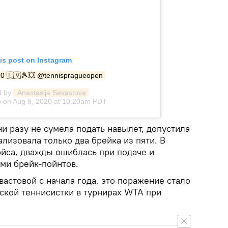
is post on Instagram
0 🇱🇻🎾💥 @tennispragueopen
d by
 Anastasija Sevastova
) on
Aug 9, 2020 at 10:20am PDT
ни разу не сумела подать навылет, допустила
лизовала только два брейка из пяти. В
эйса, дважды ошиблась при подаче и
ьми брейк-пойнтов.
астовой с начала года, это поражение стало
ской теннисистки в турнирах WTA при