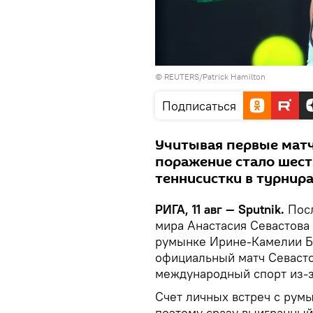
© REUTERS/Patrick Hamilton
Подписаться
Учитывая первые матчи
поражение стало шест
теннисистки в турнир
РИГА, 11 авг — Sputnik.
Посл
мира Анастасия Севастова 
румынке Ирине-Камелии Бе
официальный матч Севастов
международный спорт из-з
Счет личных встреч с румы
поэтому сразу выигранный