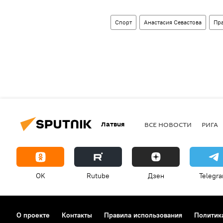
Спорт
Анастасия Севастова
Пр
Латвия
ВСЕ НОВОСТИ
РИГА
OK
Rutube
Дзен
Telegr
О проекте
Контакты
Правила использования
Политик