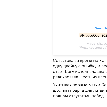
View th
#PragueOpen202
A post share
(@nastysevastova
Севастова за время матча 
одну двойную ошибку и реа
ответ Бегу исполнила два 
реализовала шесть из вос
Учитывая первые матчи Сев
шестым подряд для латвий
полном отсутствии побед.