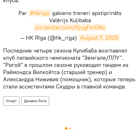
клуба.
Par
#hkriga
galveno treneri apstiprināts
Valērijs Kuļibaba
pic.twitter.com/XjygFtnOKo
— HK Rīga (@hk_riga)
August 7, 2020
​Последние четыре сезона Кулибаба возглавлял
клуб латвийского чемпионата "Земгале/ЛЛУ".
"Ригой" в прошлом сезоне руководил тандем из
Раймондса Вилкойтса (старший тренер) и
Александра Ниживия (помощник), которые теперь
стали ассистентами Скудры в главной команде.
Спорт
Динамо Рига