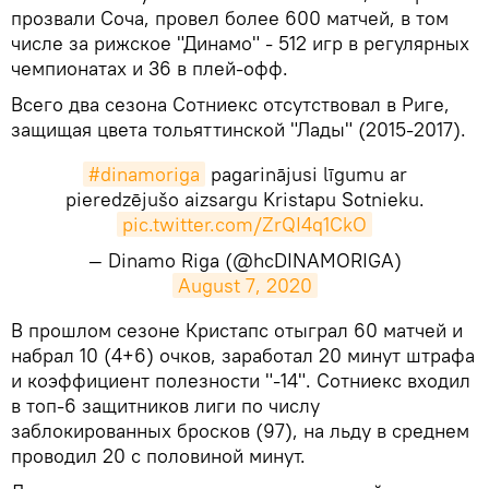
прозвали Соча, провел более 600 матчей, в том
числе за рижское "Динамо" - 512 игр в регулярных
чемпионатах и 36 в плей-офф.
Всего два сезона Сотниекс отсутствовал в Риге,
защищая цвета тольяттинской "Лады" (2015-2017).
#dinamoriga
pagarinājusi līgumu ar
pieredzējušo aizsargu Kristapu Sotnieku.
pic.twitter.com/ZrQI4q1CkO
— Dinamo Riga (@hcDINAMORIGA)
August 7, 2020
​В прошлом сезоне Кристапс отыграл 60 матчей и
набрал 10 (4+6) очков, заработал 20 минут штрафа
и коэффициент полезности "-14". Сотниекс входил
в топ-6 защитников лиги по числу
заблокированных бросков (97), на льду в среднем
проводил 20 с половиной минут.