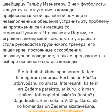
швейцарцу Ральфу Изенегеру. В нем футболисты
жалуются на отсутствие в команде
профессиональной врачебной помощи и
невыполненные обещания устранить эту проблему
на протяжении семи месяцев со
стороны Пуцитиса. Что касается Пертии, то
игроков валмиерской команды не устраивает
стиль руководства грузинского тренера: его
лицемерие, постоянные оскорбления,
некультурное поведение, а также предвзятость в
выборе основного состава команды.
Šie futbolisti kluba sponsoram Ralfam
Isenegeram pieprasa Pertijas un Pūcīša
atbrīvošanu no amata. Interesanti, ka te ir
arī Zadema paraksts, ar kuru, cik man
zināms, ļoti nopietni saķērās (iesita?)
Jagodinskis, kam sekoja Vitālija šķiršanās
no komandas un Zadema aizstāvēšana.
pic.twitter.com/AlAf1Yz6tK