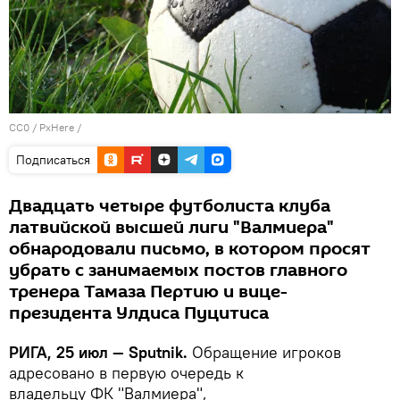
CC0
/
PxHere
/
Подписаться
Двадцать четыре футболиста клуба
латвийской высшей лиги "Валмиера"
обнародовали письмо, в котором просят
убрать с занимаемых постов главного
тренера Тамаза Пертию и вице-
президента Улдиса Пуцитиса
РИГА, 25 июл — Sputnik.
Обращение игроков
адресовано в первую очередь к
владельцу ФК "Валмиера",