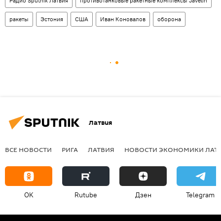
Радио Sputnik Латвия
противотанковые ракетные комплексы Javelin
ракеты
Эстония
США
Иван Коновалов
оборона
Латвия
ВСЕ НОВОСТИ
РИГА
ЛАТВИЯ
НОВОСТИ ЭКОНОМИКИ ЛАТ
OK
Rutube
Дзен
Telegram