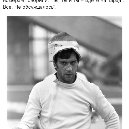
номерам говорили: "Ты, ты и ты – идете на парад".
Все. Не обсуждалось".