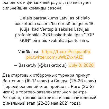
основных и финальный раунд, где выступят
сильнейшие команды сезона.
Lielais pārtraukums Latvijas oficiālo
basketbola sacensību norisē beigsies 18.
jūlijā, kad Ventspilī sāksies Latvijas
profesionālās 3x3 basketbola līgas “TOP
GUN” pirmais kvalifikācijas turnīrs.
Vairāk lasi:
https://t.co/sPeTgqJa9p
pic.twitter.com/uWbZvx4AlZ
— Basket.lv (@basketbols)
July 8, 2020
​Два стартовых отборочных турнира примут
Вентспилс (16-17 июля) и Салдус (25-26 июля).
Первый основной этап пройдет в Риге (26-27
июля) в торгово-развлекательном центре
Akropole, там же состоится и заключительный
финальный этап (22-23 мая 2021 года).