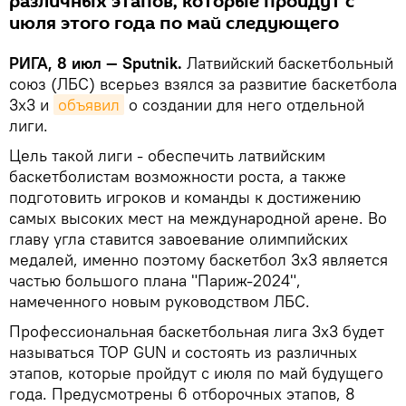
различных этапов, которые пройдут с
июля этого года по май следующего
РИГА, 8 июл — Sputnik.
Латвийский баскетбольный
союз (ЛБС) всерьез взялся за развитие баскетбола
3х3 и
объявил
о создании для него отдельной
лиги.
Цель такой лиги - обеспечить латвийским
баскетболистам возможности роста, а также
подготовить игроков и команды к достижению
самых высоких мест на международной арене. Во
главу угла ставится завоевание олимпийских
медалей, именно поэтому баскетбол 3х3 является
частью большого плана "Париж-2024",
намеченного новым руководством ЛБС.
Профессиональная баскетбольная лига 3х3 будет
называться TOP GUN и состоять из различных
этапов, которые пройдут с июля по май будущего
года. Предусмотрены 6 отборочных этапов, 8